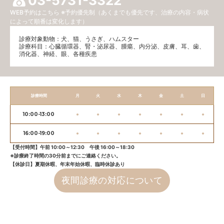
03-5731-3322
WEB予約はこちら
※予約優先制（あくまでも優先です、治療の内容・病状
によって順番は変化します）
診療対象動物：犬、猫、うさぎ、ハムスター
診療科目：⼼臓循環器、腎・泌尿器、腫瘍、内分泌、⽪膚、耳、歯、
消化器、神経、眼、各種疾患
診療時間
月
火
水
木
金
土
日
10:00-13:00
●
●
●
●
●
●
●
16:00-19:00
●
●
●
●
●
●
●
【受付時間】午前 10:00～12:30 午後 16:00～18:30
※診療終了時間の30分前までにご連絡ください。
【休診日】夏期休暇、年末年始休暇、臨時休診あり
夜間診療の対応について