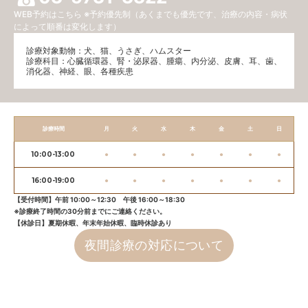
WEB予約はこちら
※予約優先制（あくまでも優先です、治療の内容・病状
によって順番は変化します）
診療対象動物：犬、猫、うさぎ、ハムスター
診療科目：⼼臓循環器、腎・泌尿器、腫瘍、内分泌、⽪膚、耳、歯、
消化器、神経、眼、各種疾患
診療時間
月
火
水
木
金
土
日
10:00-13:00
●
●
●
●
●
●
●
16:00-19:00
●
●
●
●
●
●
●
【受付時間】午前 10:00～12:30 午後 16:00～18:30
※診療終了時間の30分前までにご連絡ください。
【休診日】夏期休暇、年末年始休暇、臨時休診あり
夜間診療の対応について