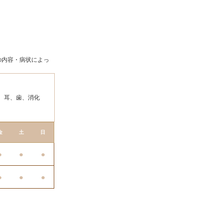
の内容・病状によっ
、耳、歯、消化
金
土
日
●
●
●
●
●
●