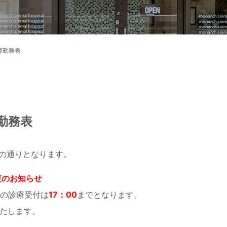
師勤務表
勤務表
下の通りとなります。
更のお知らせ
後の診療受付は
17
：
00
までとなります。
たします。