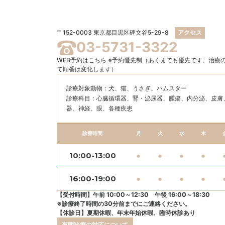
〒152-0003 東京都目黒区碑文谷5-29-8
アクセス
03-5731-3322
WEB予約はこちら
※予約優先制（あくまでも優先です、治療
て順番は変化します）
診療対象動物：犬、猫、うさぎ、ハムスター
診療科目：⼼臓循環器、腎・泌尿器、腫瘍、内分泌、⽪膚
器、神経、眼、各種疾患
診療時間
月
火
水
木
10:00-13:00
●
●
●
●
16:00-19:00
●
●
●
●
【受付時間】午前 10:00～12:30 午後 16:00～18:30
※診療終了時間の30分前までにご連絡ください。
【休診日】夏期休暇、年末年始休暇、臨時休診あり