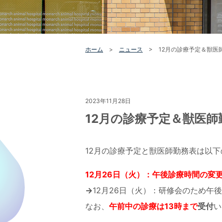
ホーム
>
ニュース
>
12月の診療予定＆獣医
2023年11月28日
12月の診療予定＆獣医師
12月の診療予定と獣医師勤務表は以
12
月
26
日（火）：午後診療時間の変
→
12月26日（火）：研修会のため午
なお、
午前中の診療は
13
時まで
受付
い