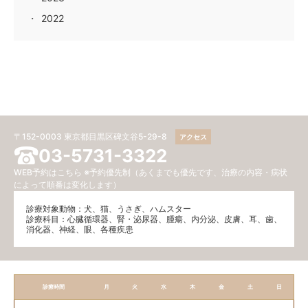
2022
〒152-0003 東京都目黒区碑文谷5-29-8
アクセス
03-5731-3322
WEB予約はこちら
※予約優先制（あくまでも優先です、治療の内容・病状
によって順番は変化します）
診療対象動物：犬、猫、うさぎ、ハムスター
診療科目：⼼臓循環器、腎・泌尿器、腫瘍、内分泌、⽪膚、耳、歯、
消化器、神経、眼、各種疾患
診療時間
月
火
水
木
金
土
日