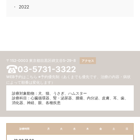
2022
〒152-0003 東京都目黒区碑文谷5-29-8
アクセス
03-5731-3322
WEB予約はこちら
※予約優先制（あくまでも優先です、治療の内容・病状
によって順番は変化します）
診療対象動物：犬、猫、うさぎ、ハムスター
診療科目：⼼臓循環器、腎・泌尿器、腫瘍、内分泌、⽪膚、耳、歯、
消化器、神経、眼、各種疾患
診療時間
月
火
水
木
金
土
日